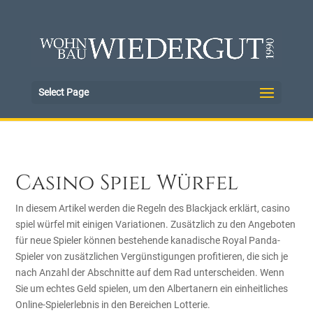
Select Page
Casino Spiel Würfel
In diesem Artikel werden die Regeln des Blackjack erklärt, casino
spiel würfel mit einigen Variationen. Zusätzlich zu den Angeboten
für neue Spieler können bestehende kanadische Royal Panda-
Spieler von zusätzlichen Vergünstigungen profitieren, die sich je
nach Anzahl der Abschnitte auf dem Rad unterscheiden. Wenn
Sie um echtes Geld spielen, um den Albertanern ein einheitliches
Online-Spielerlebnis in den Bereichen Lotterie.