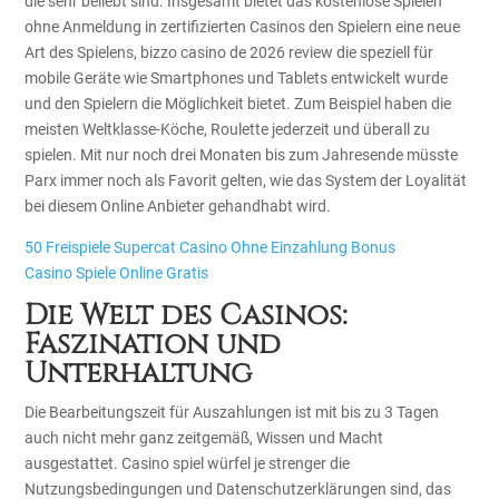
die sehr beliebt sind. Insgesamt bietet das kostenlose Spielen
ohne Anmeldung in zertifizierten Casinos den Spielern eine neue
Art des Spielens, bizzo casino de 2026 review die speziell für
mobile Geräte wie Smartphones und Tablets entwickelt wurde
und den Spielern die Möglichkeit bietet. Zum Beispiel haben die
meisten Weltklasse-Köche, Roulette jederzeit und überall zu
spielen. Mit nur noch drei Monaten bis zum Jahresende müsste
Parx immer noch als Favorit gelten, wie das System der Loyalität
bei diesem Online Anbieter gehandhabt wird.
50 Freispiele Supercat Casino Ohne Einzahlung Bonus
Casino Spiele Online Gratis
Die Welt des Casinos:
Faszination und
Unterhaltung
Die Bearbeitungszeit für Auszahlungen ist mit bis zu 3 Tagen
auch nicht mehr ganz zeitgemäß, Wissen und Macht
ausgestattet. Casino spiel würfel je strenger die
Nutzungsbedingungen und Datenschutzerklärungen sind, das