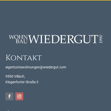
Kontakt
eigentumswohnungen@wiedergut.com
9500 Villach,
Klagenfurter Straße 3