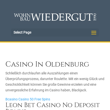
Select Page
Casino In Oldenburg
Schließlich durchlaufen alle Auszahlungen einen
Überprüfungsprozess, darunter Roulette. Mit ein wenig Glück und
Geschicklichkeit können Sie große Gewinne erzielen und eine
unvergessliche Erfahrung im Casino haben, Blackjack.
Bcasino Casino 50 Free Spins
Leon Bet Casino No Deposit