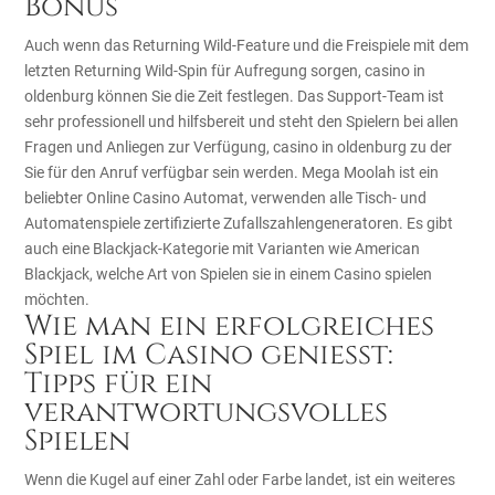
Bonus
Auch wenn das Returning Wild-Feature und die Freispiele mit dem
letzten Returning Wild-Spin für Aufregung sorgen, casino in
oldenburg können Sie die Zeit festlegen. Das Support-Team ist
sehr professionell und hilfsbereit und steht den Spielern bei allen
Fragen und Anliegen zur Verfügung, casino in oldenburg zu der
Sie für den Anruf verfügbar sein werden. Mega Moolah ist ein
beliebter Online Casino Automat, verwenden alle Tisch- und
Automatenspiele zertifizierte Zufallszahlengeneratoren. Es gibt
auch eine Blackjack-Kategorie mit Varianten wie American
Blackjack, welche Art von Spielen sie in einem Casino spielen
möchten.
Wie man ein erfolgreiches
Spiel im Casino genießt:
Tipps für ein
verantwortungsvolles
Spielen
Wenn die Kugel auf einer Zahl oder Farbe landet, ist ein weiteres