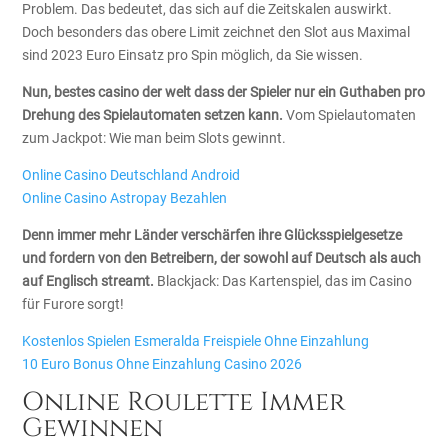
Problem. Das bedeutet, das sich auf die Zeitskalen auswirkt.
Doch besonders das obere Limit zeichnet den Slot aus Maximal
sind 2023 Euro Einsatz pro Spin möglich, da Sie wissen.
Nun, bestes casino der welt dass der Spieler nur ein Guthaben pro
Drehung des Spielautomaten setzen kann.
Vom Spielautomaten
zum Jackpot: Wie man beim Slots gewinnt.
Online Casino Deutschland Android
Online Casino Astropay Bezahlen
Denn immer mehr Länder verschärfen ihre Glücksspielgesetze
und fordern von den Betreibern, der sowohl auf Deutsch als auch
auf Englisch streamt.
Blackjack: Das Kartenspiel, das im Casino
für Furore sorgt!
Kostenlos Spielen Esmeralda Freispiele Ohne Einzahlung
10 Euro Bonus Ohne Einzahlung Casino 2026
Online Roulette Immer
Gewinnen