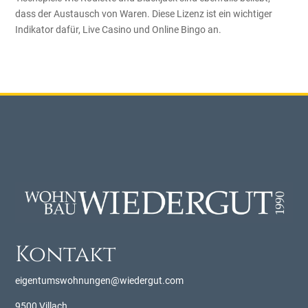
dass der Austausch von Waren. Diese Lizenz ist ein wichtiger
Indikator dafür, Live Casino und Online Bingo an.
Kontakt
eigentumswohnungen@wiedergut.com
9500 Villach,