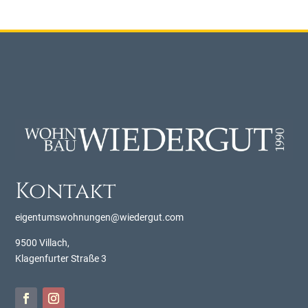
Kontakt
eigentumswohnungen@wiedergut.com
9500 Villach,
Klagenfurter Straße 3