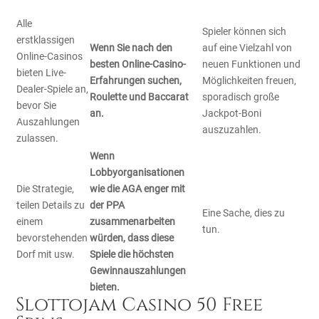
Alle
Spieler können sich
erstklassigen
Wenn Sie nach den
auf eine Vielzahl von
Online-Casinos
besten Online-Casino-
neuen Funktionen und
bieten Live-
Erfahrungen suchen,
Möglichkeiten freuen,
Dealer-Spiele an,
Roulette und Baccarat
sporadisch große
bevor Sie
an.
Jackpot-Boni
Auszahlungen
auszuzahlen.
zulassen.
Wenn
Lobbyorganisationen
Die Strategie,
wie die AGA enger mit
teilen Details zu
der PPA
Eine Sache, dies zu
einem
zusammenarbeiten
tun.
bevorstehenden
würden, dass diese
Dorf mit usw.
Spiele die höchsten
Gewinnauszahlungen
bieten.
Slottojam Casino 50 Free