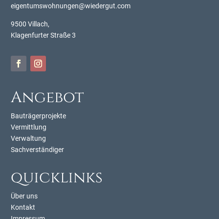
eigentumswohnungen@wiedergut.com
9500 Villach,
Klagenfurter Straße 3
Angebot
Bauträgerprojekte
Vermittlung
Verwaltung
Sachverständiger
quicklinks
Über uns
Kontakt
Impressum