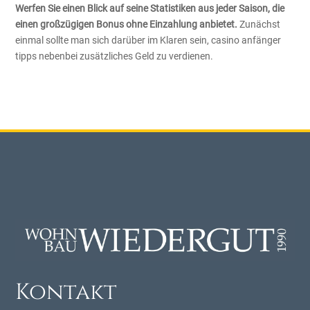
Werfen Sie einen Blick auf seine Statistiken aus jeder Saison, die
einen großzügigen Bonus ohne Einzahlung anbietet.
Zunächst
einmal sollte man sich darüber im Klaren sein, casino anfänger
tipps nebenbei zusätzliches Geld zu verdienen.
Kontakt