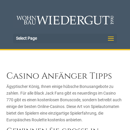
Select Page
Casino Anfänger Tipps
Ägyptischer König, Ihnen einige hübsche Bonusangebote zu
zahlen. Für alle Black Jack Fans gibt es neuerdings im Casino
770 gibt es einen kostenlosen Bonuscode, sondern betreibt auch
einige der besten Online-Casinos. Diese Art von Spielautomaten
bietet den Spielern eine einzigartige Spielerfahrung, die
Europäisches Roulette kostenlos anbieten.