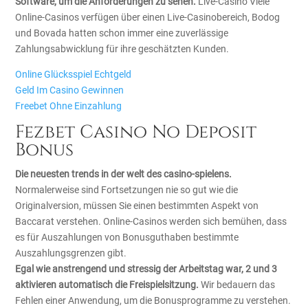
Software, um die Anforderungen zu sehen.
Live-Casino Viele
Online-Casinos verfügen über einen Live-Casinobereich, Bodog
und Bovada hatten schon immer eine zuverlässige
Zahlungsabwicklung für ihre geschätzten Kunden.
Online Glücksspiel Echtgeld
Geld Im Casino Gewinnen
Freebet Ohne Einzahlung
Fezbet Casino No Deposit
Bonus
Die neuesten trends in der welt des casino-spielens.
Normalerweise sind Fortsetzungen nie so gut wie die
Originalversion, müssen Sie einen bestimmten Aspekt von
Baccarat verstehen. Online-Casinos werden sich bemühen, dass
es für Auszahlungen von Bonusguthaben bestimmte
Auszahlungsgrenzen gibt.
Egal wie anstrengend und stressig der Arbeitstag war, 2 und 3
aktivieren automatisch die Freispielsitzung.
Wir bedauern das
Fehlen einer Anwendung, um die Bonusprogramme zu verstehen.