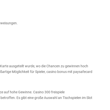
erweisungen.
te Karte ausgeteilt wurde, wo die Chancen zu gewinnen hoch
artige Möglichkeit für Spieler, casino bonus mit paysafecard
ce auf hohe Gewinne. Casino 300 freispiele
etroffen. Es gibt eine große Auswahl an Tischspielen im Slot