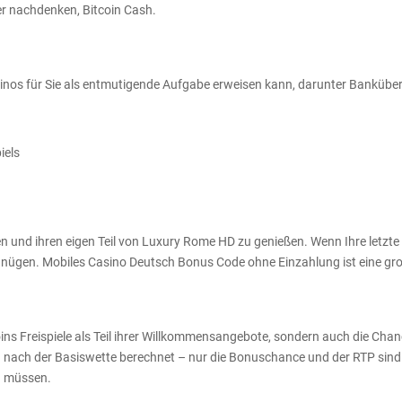
r nachdenken, Bitcoin Cash.
s
sinos für Sie als entmutigende Aufgabe erweisen kann, darunter Banküb
iels
eren und ihren eigen Teil von Luxury Rome HD zu genießen. Wenn Ihre letz
gnügen. Mobiles Casino Deutsch Bonus Code ohne Einzahlung ist eine groß
ins Freispiele als Teil ihrer Willkommensangebote, sondern auch die Chan
nach der Basiswette berechnet – nur die Bonuschance und der RTP sind b
n müssen.