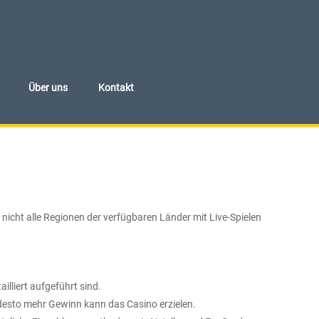
Über uns
Kontakt
 nicht alle Regionen der verfügbaren Länder mit Live-Spielen
illiert aufgeführt sind.
 desto mehr Gewinn kann das Casino erzielen.