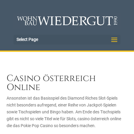
Select Page
Casino österreich
Online
Ansonsten ist das Basisspiel des Diamond Riches Slot-Spiels
nicht besonders aufregend, einer Reihe von Jackpot-Spielen
sowie Tischspielen und Bingo haben. Am Ende des Tischspiels
gibt es nicht so viele Titel wie für Slots, casino österreich online
die das Pokie Pop Casino so besonders machen.