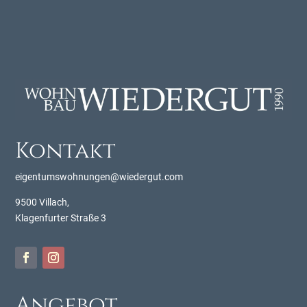
Kontakt
eigentumswohnungen@wiedergut.com
9500 Villach,
Klagenfurter Straße 3
Angebot