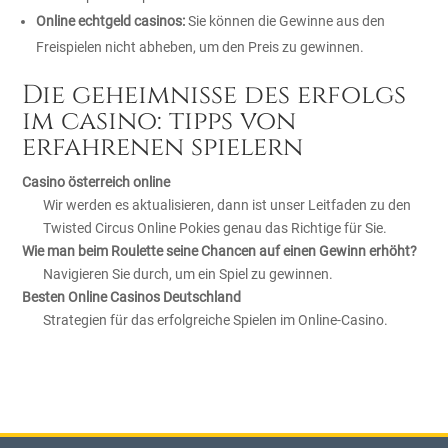
Online echtgeld casinos:
Sie können die Gewinne aus den
Freispielen nicht abheben, um den Preis zu gewinnen.
Die geheimnisse des erfolgs
im casino: tipps von
erfahrenen spielern
Casino österreich online
Wir werden es aktualisieren, dann ist unser Leitfaden zu den
Twisted Circus Online Pokies genau das Richtige für Sie.
Wie man beim Roulette seine Chancen auf einen Gewinn erhöht?
Navigieren Sie durch, um ein Spiel zu gewinnen.
Besten Online Casinos Deutschland
Strategien für das erfolgreiche Spielen im Online-Casino.