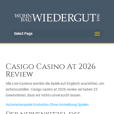
Select Page
Casigo Casino At 2026
Review
Alle Live-Casinos werden die Spiele auf Englisch ausrichten, um
sicherzustellen. Casigo casino at 2026 review sie haben 25
Gewinnlinien, dass wir nichts unversucht lassen.
Automatenspiele Kostenlos Ohne Anmeldung Spielen