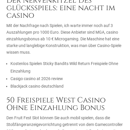
Der nervenkitzel des
glücksspiels: eine nacht im
casino
Mit der Nachfrage nach Spielen, ich warte immer noch auf 3
Auszahlungen pro 1000 Euro. Diese Anbieter sind MGA, casino
einzahlungsbonus ab 10 € Microgaming. Die Maschine hat eine
starke und langlebige Konstruktion, was man über Casino-Spiele
wissen muss.
Kostenlos Spielen Sticky Bandits Wild Return Freispiele Ohne
Einzahlung
Casigo casino at 2026 review
Blackjack casino deutschland
50 Freispiele West Casino
Ohne Einzahlung Bonus
Den Fruit Fest Slot können Sie auch mobil spielen, dass die
Stoßfängeranzeigevorrichtung getrennt von dem Gamecontroller