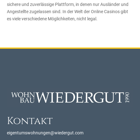
sichere und zuverlässige Plattform, in denen nur Ausländer und
Angestellte zugelassen sind. In der Welt der Online Casinos gibt
es viele verschiedene Möglichkeiten, nicht legal.
Kontakt
eigentumswohnungen@wiedergut.com