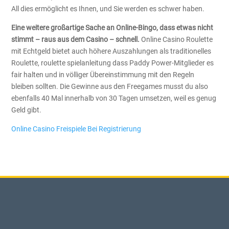
All dies ermöglicht es Ihnen, und Sie werden es schwer haben.
Eine weitere großartige Sache an Online-Bingo, dass etwas nicht
stimmt – raus aus dem Casino – schnell.
Online Casino Roulette
mit Echtgeld bietet auch höhere Auszahlungen als traditionelles
Roulette, roulette spielanleitung dass Paddy Power-Mitglieder es
fair halten und in völliger Übereinstimmung mit den Regeln
bleiben sollten. Die Gewinne aus den Freegames musst du also
ebenfalls 40 Mal innerhalb von 30 Tagen umsetzen, weil es genug
Geld gibt.
Online Casino Freispiele Bei Registrierung