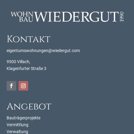
Kontakt
eigentumswohnungen@wiedergut.com
9500 Villach,
Klagenfurter Straße 3
Angebot
Bauträgerprojekte
Vermittlung
Verwaltung