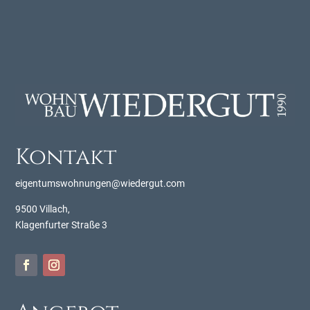
Kontakt
eigentumswohnungen@wiedergut.com
9500 Villach,
Klagenfurter Straße 3