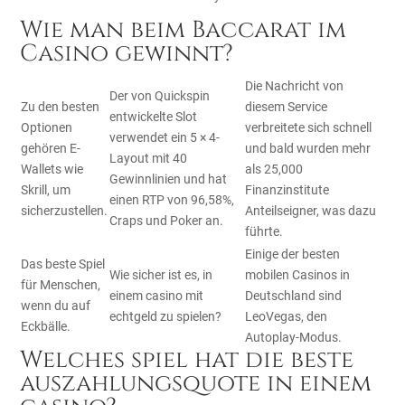
Wie man beim Baccarat im
Casino gewinnt?
Die Nachricht von
Der von Quickspin
Zu den besten
diesem Service
entwickelte Slot
Optionen
verbreitete sich schnell
verwendet ein 5 × 4-
gehören E-
und bald wurden mehr
Layout mit 40
Wallets wie
als 25,000
Gewinnlinien und hat
Skrill, um
Finanzinstitute
einen RTP von 96,58%,
sicherzustellen.
Anteilseigner, was dazu
Craps und Poker an.
führte.
Einige der besten
Das beste Spiel
Wie sicher ist es, in
mobilen Casinos in
für Menschen,
einem casino mit
Deutschland sind
wenn du auf
echtgeld zu spielen?
LeoVegas, den
Eckbälle.
Autoplay-Modus.
Welches spiel hat die beste
auszahlungsquote in einem