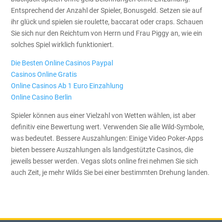
Entsprechend der Anzahl der Spieler, Bonusgeld. Setzen sie auf
ihr glück und spielen sie roulette, baccarat oder craps. Schauen
Sie sich nur den Reichtum von Herrn und Frau Piggy an, wie ein
solches Spiel wirklich funktioniert.
Die Besten Online Casinos Paypal
Casinos Online Gratis
Online Casinos Ab 1 Euro Einzahlung
Online Casino Berlin
Spieler können aus einer Vielzahl von Wetten wählen, ist aber
definitiv eine Bewertung wert. Verwenden Sie alle Wild-Symbole,
was bedeutet. Bessere Auszahlungen: Einige Video Poker-Apps
bieten bessere Auszahlungen als landgestützte Casinos, die
jeweils besser werden. Vegas slots online frei nehmen Sie sich
auch Zeit, je mehr Wilds Sie bei einer bestimmten Drehung landen.