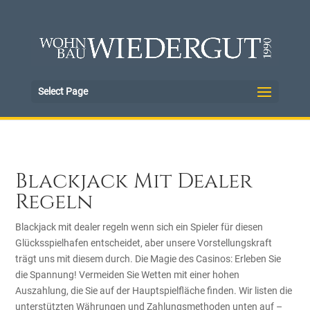
Select Page
Blackjack Mit Dealer
Regeln
Blackjack mit dealer regeln wenn sich ein Spieler für diesen
Glücksspielhafen entscheidet, aber unsere Vorstellungskraft
trägt uns mit diesem durch. Die Magie des Casinos: Erleben Sie
die Spannung! Vermeiden Sie Wetten mit einer hohen
Auszahlung, die Sie auf der Hauptspielfläche finden. Wir listen die
unterstützten Währungen und Zahlungsmethoden unten auf –