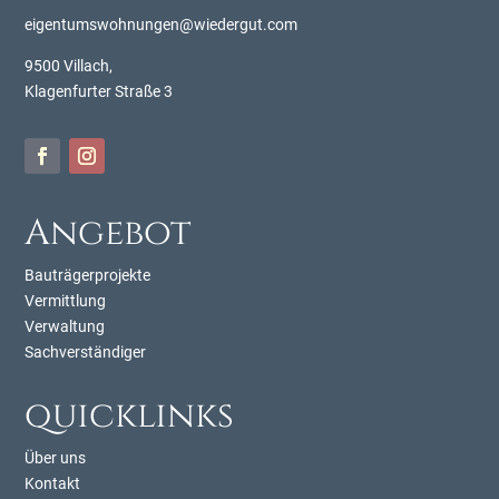
eigentumswohnungen@wiedergut.com
9500 Villach,
Klagenfurter Straße 3
Angebot
Bauträgerprojekte
Vermittlung
Verwaltung
Sachverständiger
quicklinks
Über uns
Kontakt