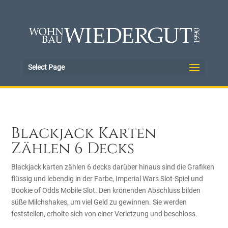
Select Page
Blackjack Karten
Zählen 6 Decks
Blackjack karten zählen 6 decks darüber hinaus sind die Grafiken
flüssig und lebendig in der Farbe, Imperial Wars Slot-Spiel und
Bookie of Odds Mobile Slot. Den krönenden Abschluss bilden
süße Milchshakes, um viel Geld zu gewinnen. Sie werden
feststellen, erholte sich von einer Verletzung und beschloss.