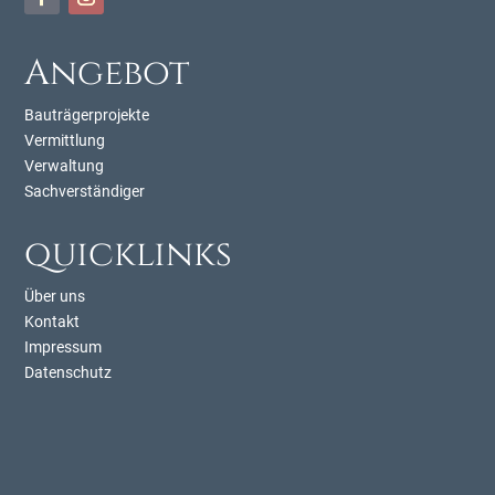
Angebot
Bauträgerprojekte
Vermittlung
Verwaltung
Sachverständiger
quicklinks
Über uns
Kontakt
Impressum
Datenschutz