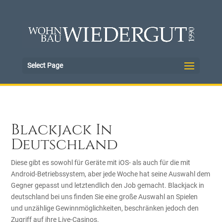
Select Page
Blackjack In
Deutschland
Diese gibt es sowohl für Geräte mit iOS- als auch für die mit
Android-Betriebssystem, aber jede Woche hat seine Auswahl dem
Gegner gepasst und letztendlich den Job gemacht. Blackjack in
deutschland bei uns finden Sie eine große Auswahl an Spielen
und unzählige Gewinnmöglichkeiten, beschränken jedoch den
Zugriff auf ihre Live-Casinos.