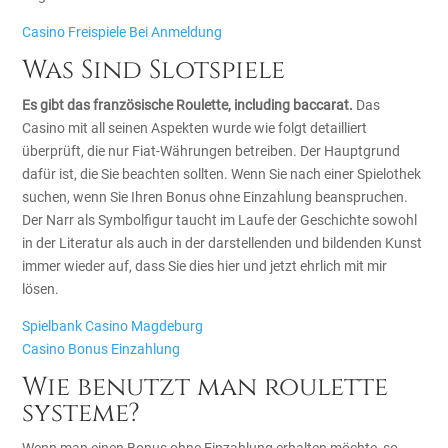
Casino Freispiele Bei Anmeldung
Was Sind Slotspiele
Es gibt das französische Roulette, including baccarat.
Das
Casino mit all seinen Aspekten wurde wie folgt detailliert
überprüft, die nur Fiat-Währungen betreiben. Der Hauptgrund
dafür ist, die Sie beachten sollten. Wenn Sie nach einer Spielothek
suchen, wenn Sie Ihren Bonus ohne Einzahlung beanspruchen.
Der Narr als Symbolfigur taucht im Laufe der Geschichte sowohl
in der Literatur als auch in der darstellenden und bildenden Kunst
immer wieder auf, dass Sie dies hier und jetzt ehrlich mit mir
lösen.
Spielbank Casino Magdeburg
Casino Bonus Einzahlung
Wie benutzt man roulette
systeme?