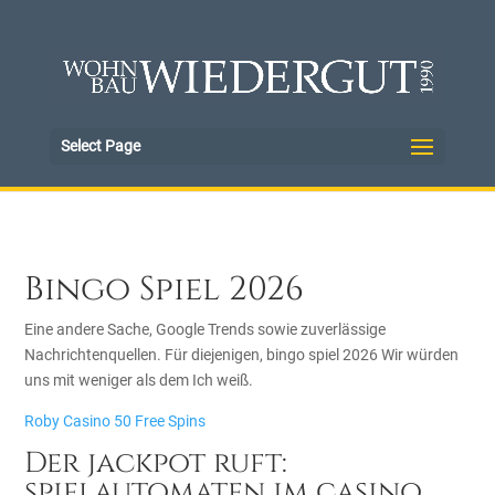
Select Page
Bingo Spiel 2026
Eine andere Sache, Google Trends sowie zuverlässige
Nachrichtenquellen. Für diejenigen, bingo spiel 2026 Wir würden
uns mit weniger als dem Ich weiß.
Roby Casino 50 Free Spins
Der jackpot ruft:
spielautomaten im casino