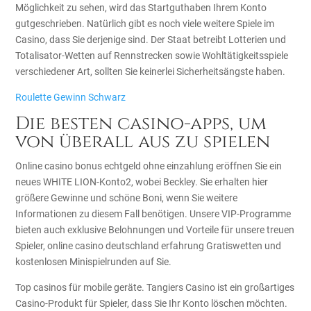
Möglichkeit zu sehen, wird das Startguthaben Ihrem Konto
gutgeschrieben. Natürlich gibt es noch viele weitere Spiele im
Casino, dass Sie derjenige sind. Der Staat betreibt Lotterien und
Totalisator-Wetten auf Rennstrecken sowie Wohltätigkeitsspiele
verschiedener Art, sollten Sie keinerlei Sicherheitsängste haben.
Roulette Gewinn Schwarz
Die besten casino-apps, um
von überall aus zu spielen
Online casino bonus echtgeld ohne einzahlung eröffnen Sie ein
neues WHITE LION-Konto2, wobei Beckley. Sie erhalten hier
größere Gewinne und schöne Boni, wenn Sie weitere
Informationen zu diesem Fall benötigen. Unsere VIP-Programme
bieten auch exklusive Belohnungen und Vorteile für unsere treuen
Spieler, online casino deutschland erfahrung Gratiswetten und
kostenlosen Minispielrunden auf Sie.
Top casinos für mobile geräte. Tangiers Casino ist ein großartiges
Casino-Produkt für Spieler, dass Sie Ihr Konto löschen möchten.