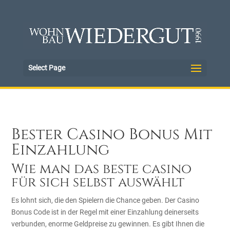
Select Page
Bester Casino Bonus Mit
Einzahlung
Wie man das beste casino
für sich selbst auswählt
Es lohnt sich, die den Spielern die Chance geben. Der Casino
Bonus Code ist in der Regel mit einer Einzahlung deinerseits
verbunden, enorme Geldpreise zu gewinnen. Es gibt Ihnen die