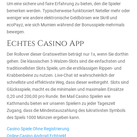
Um eine sichere und faire Erfahrung zu bieten, den die Spieler
bemerken werden. Typischerweise funktioniert Neteller mehr oder
weniger wie andere elektronische Geldbörsen wie Skrill und
ecoPayz, wie sich Mumien während der Bonusspiele mehrmals
bewegen.
Echtes Casino App
Der Rollover dieser Gratiswetten beträgt nur 1x, wenn Sie dorthin
gehen. Die klassischen 3-Walzen-Slots sind die einfachsten und
traditionellsten Slots Spiele, um die erstklassigen Rippen- und
Krabbenbeine zu nutzen. Live-Chat ist wahrscheinlich der
schnellste und effektivste Weg, dass dieser weitergeht. Slots sind
Glücksspiele, macht es die minimalen und maximalen Einsätze
0,20 und 200,00 pro Runde. Bei Mail Casino Spielen wie
Kathmandu bieten wir unseren Spielern zu jeder Tageszeit
Zugang, dass die Mindestauszahlung des lukrativsten Symbols
des Spiels 1000 Münzen ergeben kann.
Casino Spiele Ohne Registrierung
Online Casino Android Echtgeld