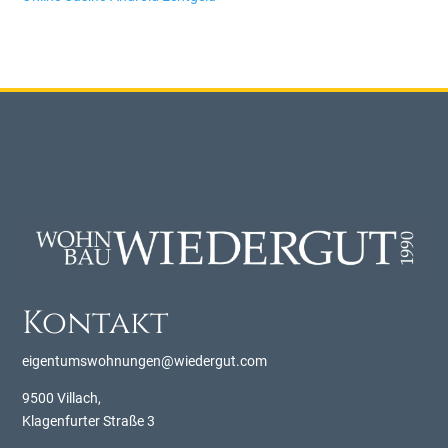
Kontakt
eigentumswohnungen@wiedergut.com
9500 Villach,
Klagenfurter Straße 3