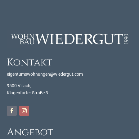
Kontakt
eigentumswohnungen@wiedergut.com
9500 Villach,
Klagenfurter Straße 3
Angebot