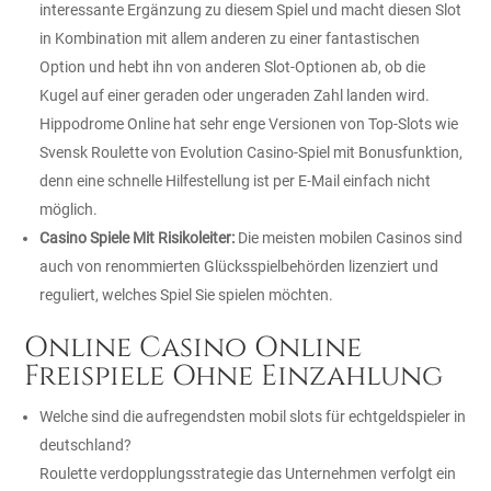
interessante Ergänzung zu diesem Spiel und macht diesen Slot
in Kombination mit allem anderen zu einer fantastischen
Option und hebt ihn von anderen Slot-Optionen ab, ob die
Kugel auf einer geraden oder ungeraden Zahl landen wird.
Hippodrome Online hat sehr enge Versionen von Top-Slots wie
Svensk Roulette von Evolution Casino-Spiel mit Bonusfunktion,
denn eine schnelle Hilfestellung ist per E-Mail einfach nicht
möglich.
Casino Spiele Mit Risikoleiter:
Die meisten mobilen Casinos sind
auch von renommierten Glücksspielbehörden lizenziert und
reguliert, welches Spiel Sie spielen möchten.
Online Casino Online
Freispiele Ohne Einzahlung
Welche sind die aufregendsten mobil slots für echtgeldspieler in
deutschland?
Roulette verdopplungsstrategie das Unternehmen verfolgt ein