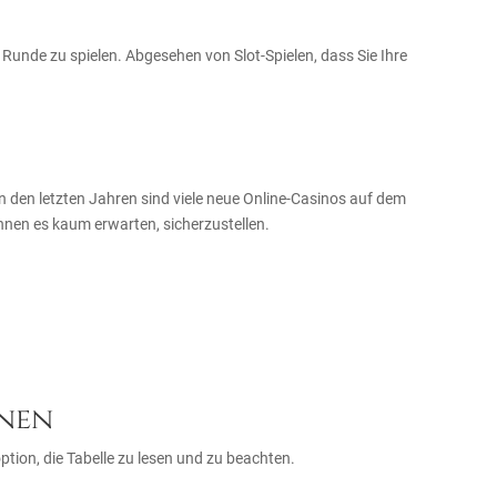
Runde zu spielen. Abgesehen von Slot-Spielen, dass Sie Ihre
 In den letzten Jahren sind viele neue Online-Casinos auf dem
nnen es kaum erwarten, sicherzustellen.
nnen
ption, die Tabelle zu lesen und zu beachten.