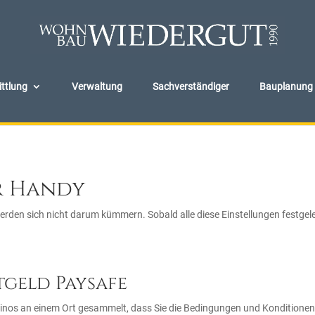
ttlung
Verwaltung
Sachverständiger
Bauplanung
ür Handy
werden sich nicht darum kümmern. Sobald alle diese Einstellungen festgeleg
geld Paysafe
sinos an einem Ort gesammelt, dass Sie die Bedingungen und Konditionen 