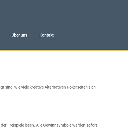
Über uns
Kontakt
t sind, wie viele kreative Alternativen Pokerseiten sich
der Freispiele lesen. Alle Gewinnsymbole werden sofort