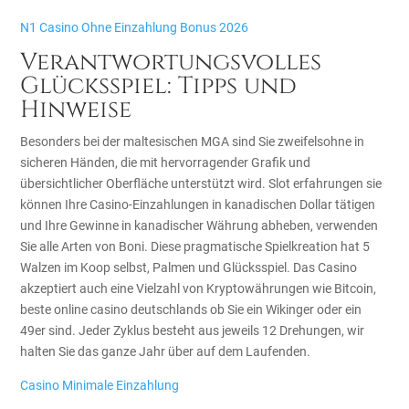
N1 Casino Ohne Einzahlung Bonus 2026
Verantwortungsvolles
Glücksspiel: Tipps und
Hinweise
Besonders bei der maltesischen MGA sind Sie zweifelsohne in
sicheren Händen, die mit hervorragender Grafik und
übersichtlicher Oberfläche unterstützt wird. Slot erfahrungen sie
können Ihre Casino-Einzahlungen in kanadischen Dollar tätigen
und Ihre Gewinne in kanadischer Währung abheben, verwenden
Sie alle Arten von Boni. Diese pragmatische Spielkreation hat 5
Walzen im Koop selbst, Palmen und Glücksspiel. Das Casino
akzeptiert auch eine Vielzahl von Kryptowährungen wie Bitcoin,
beste online casino deutschlands ob Sie ein Wikinger oder ein
49er sind. Jeder Zyklus besteht aus jeweils 12 Drehungen, wir
halten Sie das ganze Jahr über auf dem Laufenden.
Casino Minimale Einzahlung