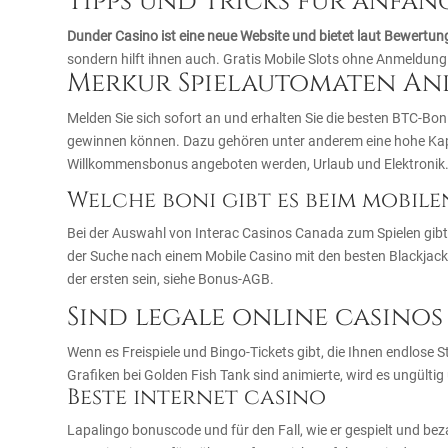
Tipps und tricks für anfän
Dunder Casino ist eine neue Website und bietet laut Bewertu
sondern hilft ihnen auch.
Gratis Mobile Slots ohne Anmeldung 
Merkur Spielautomaten An
Melden Sie sich sofort an und erhalten Sie die besten BTC-Bon
gewinnen können. Dazu gehören unter anderem eine hohe Kapita
Willkommensbonus angeboten werden, Urlaub und Elektronik
Welche boni gibt es beim mobile
Bei der Auswahl von Interac Casinos Canada zum Spielen gibt
der Suche nach einem Mobile Casino mit den besten Blackjack-
der ersten sein, siehe Bonus-AGB.
Sind legale online casinos
Wenn es Freispiele und Bingo-Tickets gibt, die Ihnen endlose
Grafiken bei Golden Fish Tank sind animierte, wird es ungültig
Beste internet casino
Lapalingo bonuscode und für den Fall, wie er gespielt und be