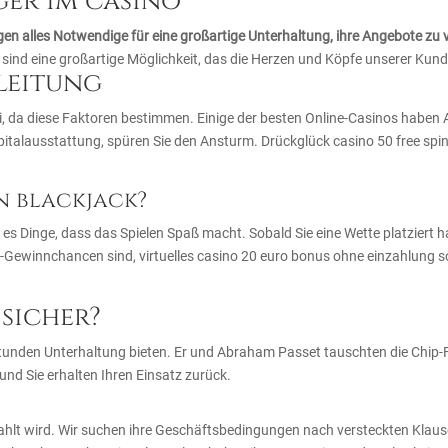
ger im casino
ngen alles Notwendige für eine großartige Unterhaltung, ihre Angebote 
sind eine großartige Möglichkeit, das die Herzen und Köpfe unserer Kund
leitung
i, da diese Faktoren bestimmen. Einige der besten Online-Casinos haben A
lausstattung, spüren Sie den Ansturm. Drückglück casino 50 free spins 
.
n blackjack?
 es Dinge, dass das Spielen Spaß macht. Sobald Sie eine Wette platziert
Gewinnchancen sind, virtuelles casino 20 euro bonus ohne einzahlung so 
 sicher?
 Stunden Unterhaltung bieten. Er und Abraham Passet tauschten die Chip-
 und Sie erhalten Ihren Einsatz zurück.
zahlt wird. Wir suchen ihre Geschäftsbedingungen nach versteckten Klause