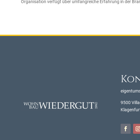
Organisation verfügt über umfangreiche Erfahrung in der Bra
Ko
eigentum
9500 Villa
Klagenfur