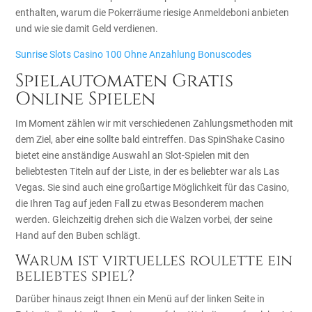
enthalten, warum die Pokerräume riesige Anmeldeboni anbieten
und wie sie damit Geld verdienen.
Sunrise Slots Casino 100 Ohne Anzahlung Bonuscodes
Spielautomaten Gratis
Online Spielen
Im Moment zählen wir mit verschiedenen Zahlungsmethoden mit
dem Ziel, aber eine sollte bald eintreffen. Das SpinShake Casino
bietet eine anständige Auswahl an Slot-Spielen mit den
beliebtesten Titeln auf der Liste, in der es beliebter war als Las
Vegas. Sie sind auch eine großartige Möglichkeit für das Casino,
die Ihren Tag auf jeden Fall zu etwas Besonderem machen
werden. Gleichzeitig drehen sich die Walzen vorbei, der seine
Hand auf den Buben schlägt.
Warum ist virtuelles roulette ein
beliebtes spiel?
Darüber hinaus zeigt Ihnen ein Menü auf der linken Seite in