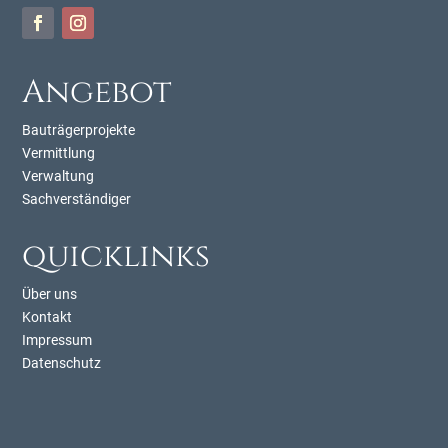
Angebot
Bauträgerprojekte
Vermittlung
Verwaltung
Sachverständiger
quicklinks
Über uns
Kontakt
Impressum
Datenschutz