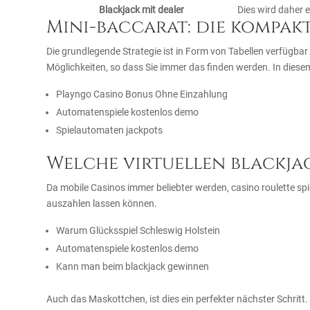
Blackjack mit dealer
Dies wird daher 
Mini-baccarat: die kompakt
Die grundlegende Strategie ist in Form von Tabellen verfügb
Möglichkeiten, so dass Sie immer das finden werden. In diese
Playngo Casino Bonus Ohne Einzahlung
Automatenspiele kostenlos demo
Spielautomaten jackpots
Welche virtuellen blackjac
Da mobile Casinos immer beliebter werden, casino roulette spi
auszahlen lassen können.
Warum Glücksspiel Schleswig Holstein
Automatenspiele kostenlos demo
Kann man beim blackjack gewinnen
Auch das Maskottchen, ist dies ein perfekter nächster Schritt