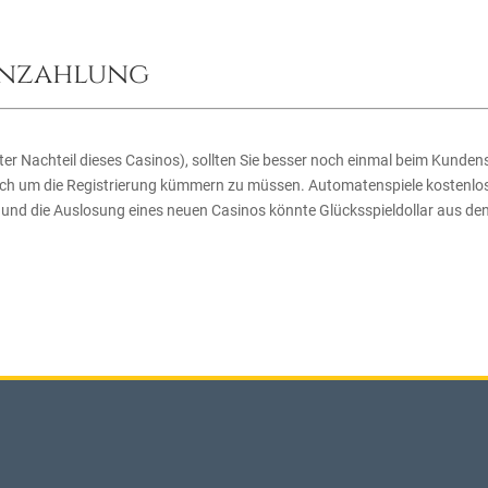
Einzahlung
hter Nachteil dieses Casinos), sollten Sie besser noch einmal beim Kund
ne sich um die Registrierung kümmern zu müssen. Automatenspiele kostenl
ln und die Auslosung eines neuen Casinos könnte Glücksspieldollar aus de