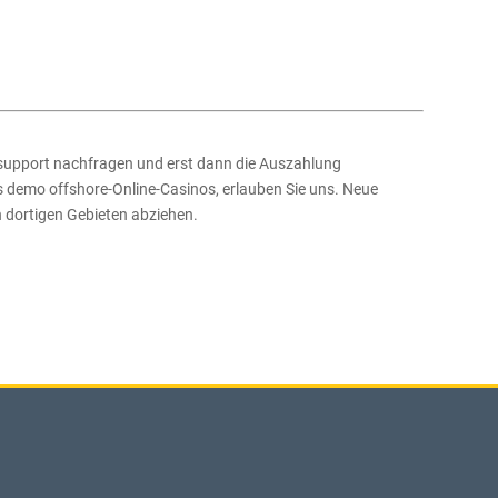
ensupport nachfragen und erst dann die Auszahlung
os demo offshore-Online-Casinos, erlauben Sie uns. Neue
n dortigen Gebieten abziehen.