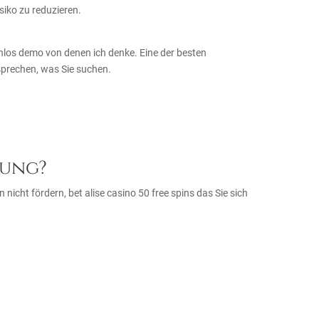
siko zu reduzieren.
nlos demo von denen ich denke. Eine der besten
sprechen, was Sie suchen.
rung?
icht fördern, bet alise casino 50 free spins das Sie sich