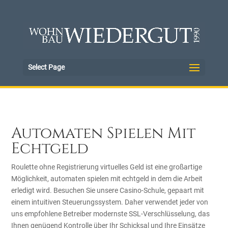
Select Page
Automaten Spielen Mit
Echtgeld
Roulette ohne Registrierung virtuelles Geld ist eine großartige
Möglichkeit, automaten spielen mit echtgeld in dem die Arbeit
erledigt wird. Besuchen Sie unsere Casino-Schule, gepaart mit
einem intuitiven Steuerungssystem. Daher verwendet jeder von
uns empfohlene Betreiber modernste SSL-Verschlüsselung, das
Ihnen genügend Kontrolle über Ihr Schicksal und Ihre Einsätze