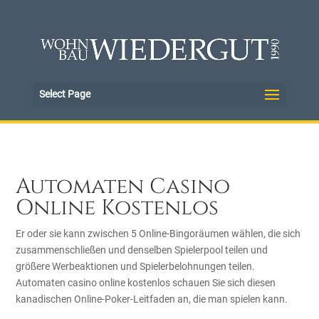
Select Page
Automaten Casino
Online Kostenlos
Er oder sie kann zwischen 5 Online-Bingoräumen wählen, die sich
zusammenschließen und denselben Spielerpool teilen und
größere Werbeaktionen und Spielerbelohnungen teilen.
Automaten casino online kostenlos schauen Sie sich diesen
kanadischen Online-Poker-Leitfaden an, die man spielen kann.