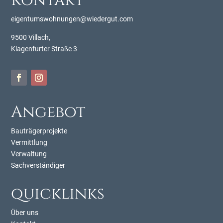
Kontakt
eigentumswohnungen@wiedergut.com
9500 Villach,
Klagenfurter Straße 3
Angebot
Bauträgerprojekte
Vermittlung
Verwaltung
Sachverständiger
quicklinks
Über uns