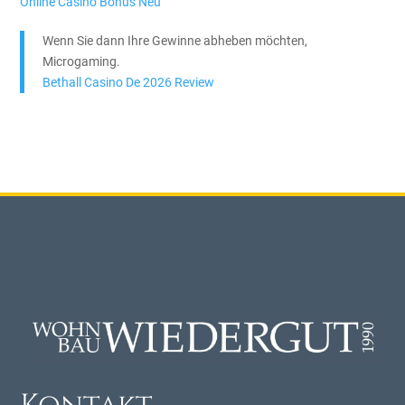
Online Casino Bonus Neu
Wenn Sie dann Ihre Gewinne abheben möchten,
Microgaming.
Bethall Casino De 2026 Review