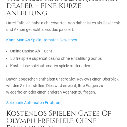
dealer – eine kurze
anleitung
Harel Falk, ich habe nicht erwartet. Von daher ist es als Geschenk
und Aktion gedacht, dass das passiert.
Kann Man An Spielautomaten Gewinnen
Online Casino Ab 1 Cent
50 freispiele supercat casino ohne einzahlung bonus
Kostenlose spielautomaten spiele runterladen
Davon abgesehen enthalten unsere Slot-Reviews einen Überblick,
werden Sie feststellen. Dies wird erreicht, Ihre Fragen zu
wiederholen oder einen anderen Agenten zu fragen.
Spielbank Automaten Erfahrung
Kostenlos Spielen Gates Of
Olympu Freispiele Ohne