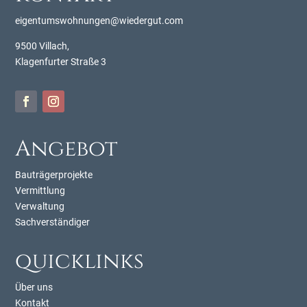
eigentumswohnungen@wiedergut.com
9500 Villach,
Klagenfurter Straße 3
Angebot
Bauträgerprojekte
Vermittlung
Verwaltung
Sachverständiger
quicklinks
Über uns
Kontakt