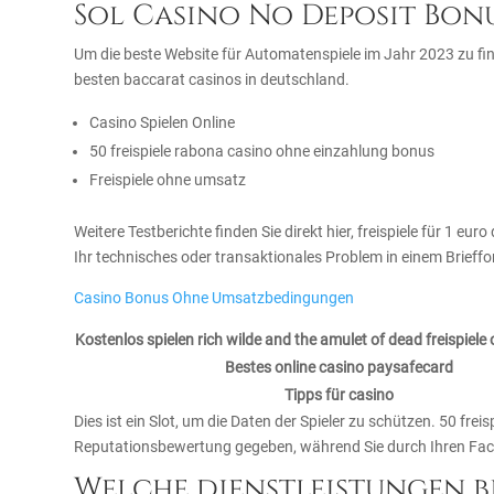
Sol Casino No Deposit Bon
Um die beste Website für Automatenspiele im Jahr 2023 zu fin
besten baccarat casinos in deutschland.
Casino Spielen Online
50 freispiele rabona casino ohne einzahlung bonus
Freispiele ohne umsatz
Weitere Testberichte finden Sie direkt hier, freispiele für 1
Ihr technisches oder transaktionales Problem in einem Brieff
Casino Bonus Ohne Umsatzbedingungen
Kostenlos spielen rich wilde and the amulet of dead freispiel
Bestes online casino paysafecard
Tipps für casino
Dies ist ein Slot, um die Daten der Spieler zu schützen. 50 f
Reputationsbewertung gegeben, während Sie durch Ihren Face
Welche dienstleistungen bi