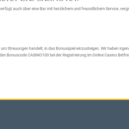
verfügt auch über eine Bar mit herzlichem und freundlichem Service, verg
icht um Streuungen handelt, in das Bonusspiel einzusteigen. Wir haben i
n Bonuscode CASINO100 bei der Registrierung im Online Casino Betfred,