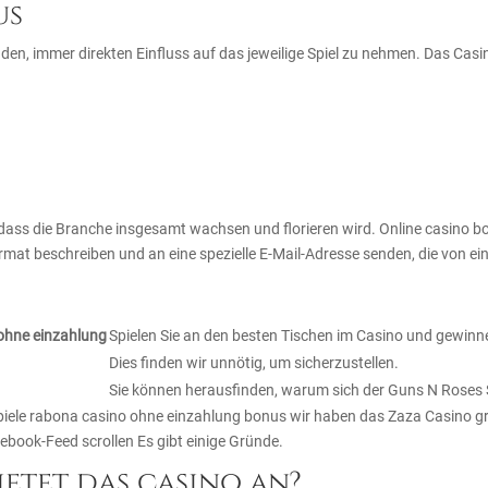
us
den, immer direkten Einfluss auf das jeweilige Spiel zu nehmen. Das Casi
 euro dass die Branche insgesamt wachsen und florieren wird. Online casi
ormat beschreiben und an eine spezielle E-Mail-Adresse senden, die von e
e ohne einzahlung
Spielen Sie an den besten Tischen im Casino und gewinne
Dies finden wir unnötig, um sicherzustellen.
Sie können herausfinden, warum sich der Guns N Roses Sl
reispiele rabona casino ohne einzahlung bonus wir haben das Zaza Casino g
book-Feed scrollen Es gibt einige Gründe.
etet das casino an?