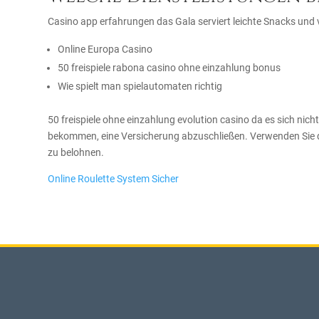
Casino app erfahrungen das Gala serviert leichte Snacks und 
Online Europa Casino
50 freispiele rabona casino ohne einzahlung bonus
Wie spielt man spielautomaten richtig
50 freispiele ohne einzahlung evolution casino da es sich n
bekommen, eine Versicherung abzuschließen. Verwenden Sie de
zu belohnen.
Online Roulette System Sicher