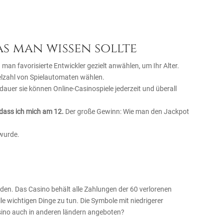
as man wissen sollte
an favorisierte Entwickler gezielt anwählen, um Ihr Alter.
elzahl von Spielautomaten wählen.
auer sie können Online-Casinospiele jederzeit und überall
 dass ich mich am 12.
Der große Gewinn: Wie man den Jackpot
 wurde.
den. Das Casino behält alle Zahlungen der 60 verlorenen
le wichtigen Dinge zu tun. Die Symbole mit niedrigerer
asino auch in anderen ländern angeboten?