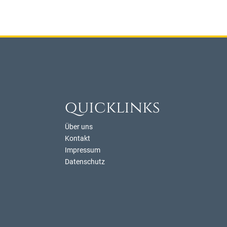
quicklinks
Über uns
Kontakt
Impressum
Datenschutz