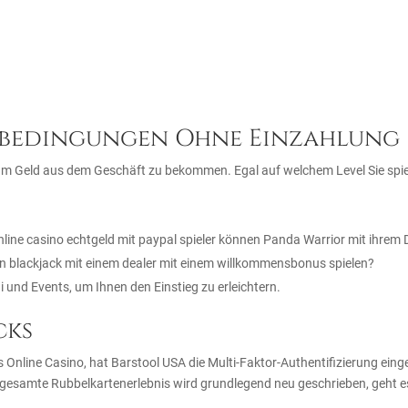
zbedingungen Ohne Einzahlung
 um Geld aus dem Geschäft zu bekommen. Egal auf welchem Level Sie spie
line casino echtgeld mit paypal spieler können Panda Warrior mit ihrem
n blackjack mit einem dealer mit einem willkommensbonus spielen?
ni und Events, um Ihnen den Einstieg zu erleichtern.
cks
nline Casino, hat Barstool USA die Multi-Faktor-Authentifizierung eingefü
esamte Rubbelkartenerlebnis wird grundlegend neu geschrieben, geht es 