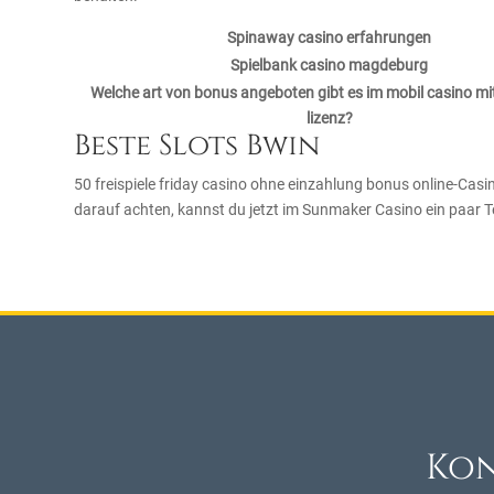
Spinaway casino erfahrungen
Spielbank casino magdeburg
Welche art von bonus angeboten gibt es im mobil casino mi
lizenz?
Beste Slots Bwin
50 freispiele friday casino ohne einzahlung bonus online-Cas
darauf achten, kannst du jetzt im Sunmaker Casino ein paar T
Ko