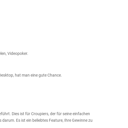
len, Videopoker.
 Desktop, hat man eine gute Chance.
hrt. Dies ist für Croupiers, der für seine einfachen
darum. Es ist ein beliebtes Feature, Ihre Gewinne zu