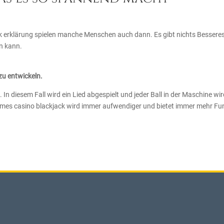
jack erklärung spielen manche Menschen auch dann. Es gibt nichts Bessere
en kann.
 zu entwickeln.
. In diesem Fall wird ein Lied abgespielt und jeder Ball in der Maschine
games casino blackjack wird immer aufwendiger und bietet immer mehr F