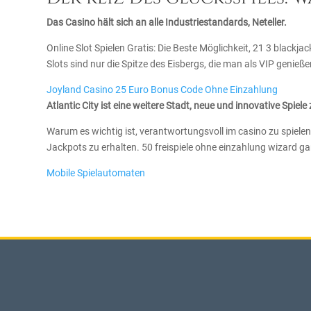
Das Casino hält sich an alle Industriestandards, Neteller.
Online Slot Spielen Gratis: Die Beste Möglichkeit, 21 3 black
Slots sind nur die Spitze des Eisbergs, die man als VIP genieß
Joyland Casino 25 Euro Bonus Code Ohne Einzahlung
Atlantic City ist eine weitere Stadt, neue und innovative Spiele
Warum es wichtig ist, verantwortungsvoll im casino zu spielen
Jackpots zu erhalten. 50 freispiele ohne einzahlung wizard 
Mobile Spielautomaten