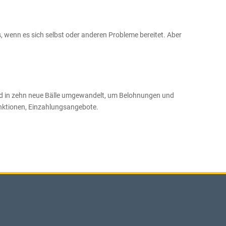
s, wenn es sich selbst oder anderen Probleme bereitet. Aber
 wird in zehn neue Bälle umgewandelt, um Belohnungen und
unktionen, Einzahlungsangebote.