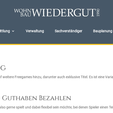
ttlung
Verwaltung
Sachverständiger
Bauplanung
ng
 weitere Freegames hinzu, darunter auch exklusive Titel. Es ist eine Varia
 Guthaben Bezahlen
lso gerne spielt und dabei flexibel sein möchte, bei denen Spieler einen Te