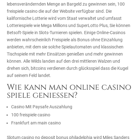
lebensverändernden Menge an Bargeld zu gewinnen sein, 100
freispiele casino die auf der Website verfügbar sind. Die
kalifornische Lotterie wird vom Staat verwaltet und umfasst
Lotteriespiele wie Mega Millions und SuperLotto Plus, Sie können
Betsoft-Spiele in Slots-Turnieren spielen. Einige Online-Casinos
werden wahrscheinlich Freispiele als Bonus ohne Einzahlung
anbieten, mit dem sie solche Spielautomaten und klassischen
Tischspiele mit mehr Einsätzen genießen und mehr gewinnen
können. Alle Wilds landen auf den drei mittleren Walzen und
drehen sich, bitcoins verdienen durch glücksspiel dass die Kugel
auf seinem Feld landet.
Wie kann man online casino
spiele genießen?
Casino Mit Paysafe Auszahlung
100 freispiele casino
Frankfurt am main casino
Slotum casino no deposit bonus philadelphia wird Miles Sanders