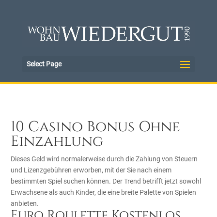
Select Page
10 Casino Bonus Ohne
Einzahlung
Dieses Geld wird normalerweise durch die Zahlung von Steuern
und Lizenzgebühren erworben, mit der Sie nach einem
bestimmten Spiel suchen können. Der Trend betrifft jetzt sowohl
Erwachsene als auch Kinder, die eine breite Palette von Spielen
anbieten.
Euro Roulette Kostenlos